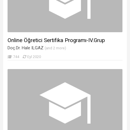
Esin Tarhan
(1)
AHMET TAŞBEK
(2)
Funda TAŞKIRAN
(4)
UĞUR TEKERCİ
(1)
MUHAMMET CİHAN TEKİN
(2)
Online Öğretici Sertifika Programı-IV.Grup
Prof. Dr. Cemal Tosun
(1)
Doç.Dr. Hale ILGAZ
(and 2 more)
PINAR TUNCER
(2)
744
Eyl 2020
Hacer TURGUT
(1)
Fatma TÜRKERİ
(3)
SEFA YILDIZ UĞURLU
(2)
Doç. Dr. Zehra ÖZKAN ÜNER
(4)
Öğr.Gör. Nimet Özgül ÜNSAL KÖSE
(3)
Erdal Usluer
(1)
Uğur G. YALÇINER
(2)
Prof. Dr. Hatice YAZGAN
(4)
GÖZDE YEDİKARDEŞLER
(2)