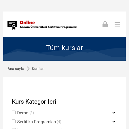
Skip to navigation
Skip to login form
Skip to footer
Ana içeriğe git
Tüm kurslar
Ana sayfa
Kurslar
Kurs Kategorileri
Demo
(3)
Sertifika Programları
(4)