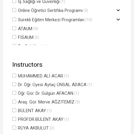
İş Sağlığı ve Güvenliği
(1)
Online Öğretici Sertifika Programı
(5)
Sürekli Eğitim Merkezi Programları
(10)
ATAUM
(9)
FİSAUM
(3)
Tıp Fakültesi
(1)
Çalıştaylar
(0)
Instructors
Topluma Katkı Etkinlikleri
(1)
TÖMER
(8)
MUHAMMED ALİ ACAR
(1)
Elbistan ile El Ele: Yükseköğretim Kurumları Sınavı
(2)
Dr. Öğr. Üyesi Aytaç ÜNSAL ADACA
(1)
Hazırlık Kursları
Öğr. Gör. Dr. Gülgün AFACAN
(1)
AÇAUM
(1)
Araş. Gör. Merve AĞZITEMİZ
(3)
REKTÖRLÜK
(1)
BÜLENT AKAY
(1)
PROF.DR.BÜLENT AKAY
(1)
RÜYA AKBULUT
(2)