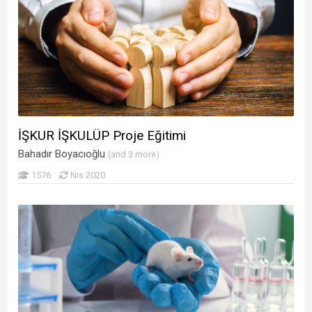
Yargıtay Üyesi Erdoğan İSHAKOĞLU
(1)
Prof. Dr. Halit KANCA
(1)
BURHANETTİN KARA
(2)
Kübra KARAKAYA
(1)
Taner KARAOĞLU
(1)
Petek KARATEKELİOĞLU
(3)
Doç. Dr. Senem KAYAHAN
(1)
İŞKUR İŞKULÜP Proje Eğitimi
Doç. Dr. Senem KAYAHAN
(2)
Bahadır Boyacıoğlu
(and 3 more)
MERİÇ KELLECİ
(1)
1576
Nis 2020
Seçkin Keskin
(1)
Funda Keskin Ata
(2)
Dr. Nilüfer Pınar KILIÇ
(1)
Doç.Dr. Zafer KIYAN
(1)
Doç. Dr. Şahin Kızılabdullah
(1)
Prof. Dr. Yıldız Kızılabdullah
(1)
Funda KOÇAK
(1)