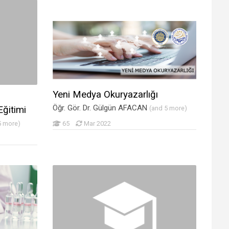
Yeni Medya Okuryazarlığı
Öğr. Gör. Dr. Gülgün AFACAN
ğitimi
(and 5 more)
5 more)
65
Mar 2022