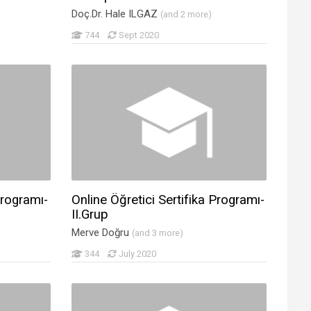
Doç.Dr. Hale ILGAZ
(and 2 more)
744
Sept 2020
Programı-
Online Öğretici Sertifika Programı-
II.Grup
Merve Doğru
(and 3 more)
344
July 2020