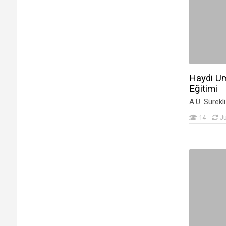
GÖKMEN ÇESNER
(2)
Doç. Dr. Rabiye Çetin
(1)
Öğr. Gör. Adem Çetin
(1)
FATİH ÇETİN
(2)
MÜGE ÇİÇEK
(4)
Öğr.Gör.Dr.Murat Çınar
(1)
Haydi Um
Eğitimi
Dr. Öğr. Üyesi Salih DEMİR
(2)
A.Ü. Sürekl
Mehmet Burak DEMİRCAN
(1)
14
J
Murat Demircioğlu
(1)
SERAP SEÇER DENİZ
(2)
Prof. Dr. Erdem DENK
(2)
Ergin Şafak Dikmen
(1)
Merve Doğru
(2)
Prof. Dr. Remziye Ege
(1)
Zahide EKMEKCİ
(3)
Ayşegül ER KARAKAŞ
(1)