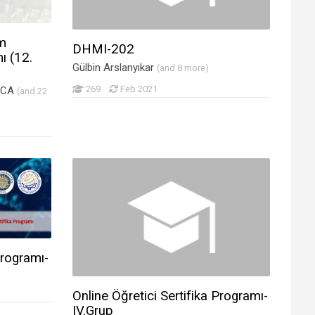
ım
DHMI-202
ı (12.
Gülbin Arslanyıkar
(and 8 more)
269
Feb 2021
DACA
(and 22
Programı-
Online Öğretici Sertifika Programı-
IV.Grup