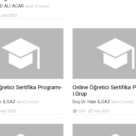
D ALİ ACAR
(and 13 more)
July 2023
retici Sertifika Programı-
Online Öğretici Sertifika 
I.Grup
le ILGAZ
Doç.Dr. Hale ILGAZ
(and 2 more)
(and 2 more)
Sept 2020
224
July 2020