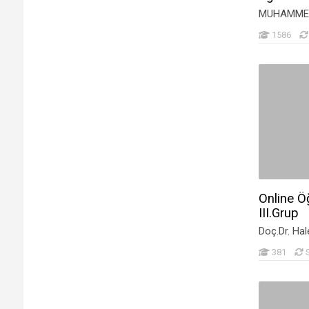
ÖĞR.GÖR.VOLKAN BAYTAŞ
MUHAMME
Dr. Öğretim Üyesi Gökben
(1)
ÖZBAKIŞ BECERİKLİSOY
1586
Bahadır Boyacıoğlu
(1)
Hanife Aslı Bozdağ
(1)
Tolga Bozkurt
(2)
Doç.Dr.Pınar ÇAĞLAYAN AKSOY
(1)
Ali ÇALIK
(1)
VAHİT ÇALIŞIR
(2)
Deniz ÇALIŞKAN
(1)
Doç. Dr. Murat Çalışkan
(1)
Online Öğ
Alperen Çalışkan
III.Grup
(1)
Doç.Dr. Ha
ŞEKİBE CANSIZOĞLU
(2)
Hakan ÇAVAŞ
(3)
381
Aykut ÇELEBİ
(1)
Mehmet Ali Çelikbağ
(1)