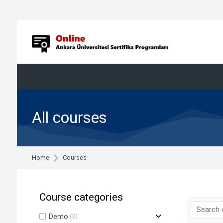
Skip to navigation
Skip to search form
Skip to login form
Skip to footer
Skip to main content
All courses
Home
Courses
Course categories
Demo
(3)