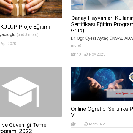
Deney Hayvanları Kullan
Sertifikası Eğitim Program
KULÜP Proje Eğitimi
Grup)
yacıoğlu
(and 3 more)
Dr. Öğr. Üyesi Aytaç ÜNSAL A
Apr 2020
more)
40
Nov 2025
vı Hazırlık Kursları
Online Öğretici Sertifika 
V
31
Mar 2022
ı ve Güvenliği Temel
rogramı 2022