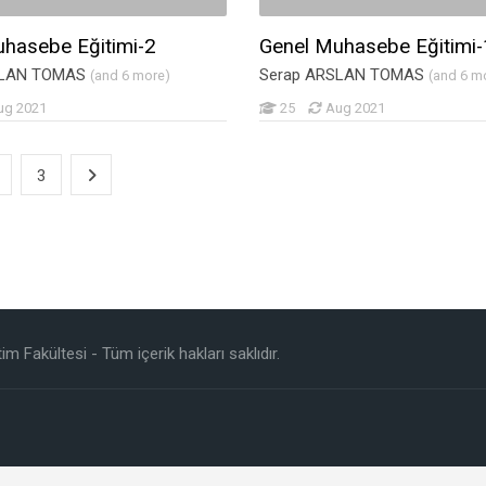
hasebe Eğitimi-2
Genel Muhasebe Eğitimi-
SLAN TOMAS
Serap ARSLAN TOMAS
(and 6 more)
(and 6 m
ug 2021
25
Aug 2021
3
 Fakültesi - Tüm içerik hakları saklıdır.