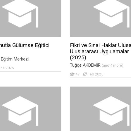
utla Gülümse Eğitici
Fikri ve Sınai Haklar Ulusa
Uluslararası Uygulamalar
(2025)
i Eğitim Merkezi
Tuğçe AKDEMİR
(and 4 more)
une 2026
47
Feb 2025