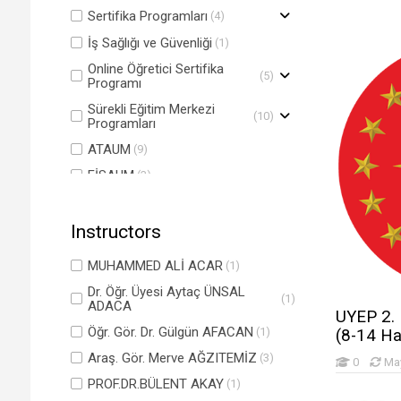
Sertifika Programları
(4)
İş Sağlığı ve Güvenliği
(1)
Online Öğretici Sertifika
(5)
Programı
Sürekli Eğitim Merkezi
(10)
Programları
ATAUM
(9)
FİSAUM
(3)
Tıp Fakültesi
(1)
Instructors
Çalıştaylar
(0)
Topluma Katkı Etkinlikleri
(1)
MUHAMMED ALİ ACAR
(1)
TÖMER
(8)
Dr. Öğr. Üyesi Aytaç ÜNSAL
(1)
ADACA
Elbistan ile El Ele: Yükseköğretim
UYEP 2. 
(2)
Kurumları Sınavı Hazırlık Kursları
Öğr. Gör. Dr. Gülgün AFACAN
(1)
(8-14 Ha
AÇAUM
(1)
Araş. Gör. Merve AĞZITEMİZ
(3)
0
Ma
REKTÖRLÜK
(1)
PROF.DR.BÜLENT AKAY
(1)