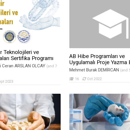
r Teknolojileri ve
AB Hibe Programları ve
ları Sertifika Programı
Uygulamalı Proje Yazma E
esi Ceran ARSLAN OLCAY
(and 7
Mehmet Burak DEMİRCAN
(and 
16
Oct 2022
ept 2023